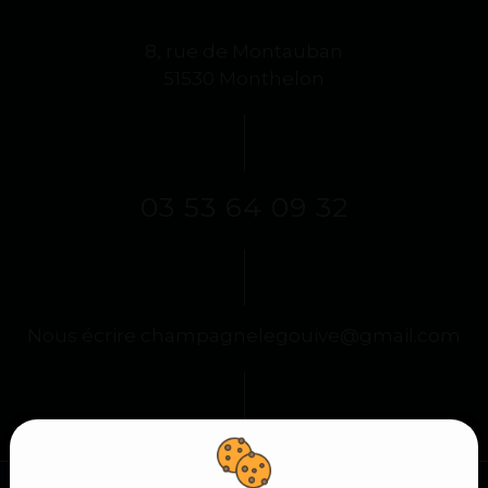
8, rue de Montauban
51530 Monthelon
03 53 64 09 32
Nous écrire
champagnelegouive@gmail.com