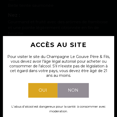
Belle teinte saumonée
Nez :
Gourmand et fruité avec des arômes de framboise
et une pointe légèrement citronnée en fin de
bouche
Bouche :
ACCÈS AU SITE
Ronde et fruitée légèrement acidulée
Pour visiter le site du Champagne Le Gouive Père & Fils,
Dosage :
vous devez avoir l'âge légal autorisé pour acheter ou
consommer de l'alcool. S'il n'existe pas de législation à
18 G / Bouteille
cet égard dans votre pays, vous devez être âgé de 21
ans au moins.
Accords mets et vins :
Apéritif, cocktail, desserts à base de fruits.
OUI
NON
Cuvée disponible en bouteilles
ACHETER CETTE CUVÉE
L'abus d'alcool est dangereux pour la santé. à consommer avec
moderation.