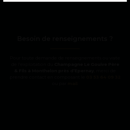
Besoin de renseignements ?
Pour toute demande de renseignements ou visite
de l’exploitation du
Champagne Le Gouive Père
& Fils à Monthelon près d’Epernay
, merci de
prendre contact en composant le
03 53 64 09 32
ou par
mail
.